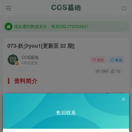
售后QQ:772334847
想看那个coser作品，请在搜索框搜索
现在遇到数据丢失，售后QQ:772334847
售后QQ:772334847
073-妖少you1
[更新至 32 期]
想看那个coser作品，请在搜索框搜索
COS基地
关注
私信
4年前更新
1381
12
资料简介
妖少you1,御行工作室店长 动漫博主，拥有清秀的脸蛋
和呼之欲出的大胸，令无数宅男血脉喷张啊~微博：@妖少
售后联系
youichi
部分预览