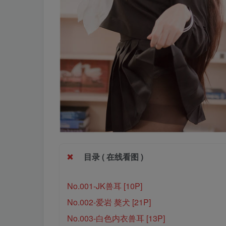
目录 ( 在线看图 )
No.001-JK兽耳 [10P]
No.002-爱岩 獒犬 [21P]
No.003-白色内衣兽耳 [13P]