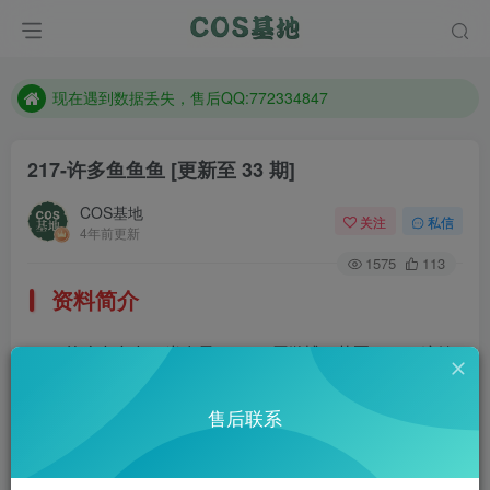
售后QQ:772334847
想看那个coser作品，请在搜索框搜索
现在遇到数据丢失，售后QQ:772334847
售后QQ:772334847
217-许多鱼鱼鱼
[更新至 33 期]
想看那个coser作品，请在搜索框搜索
COS基地
关注
私信
4年前更新
1575
113
资料简介
许多鱼鱼鱼，半次元coser，原微博@苏夏yuyu，这妹
子拍的作品比较鲜美，人靓嘴甜，抱回家去得让一村子的人
售后联系
羡慕。
部分预览