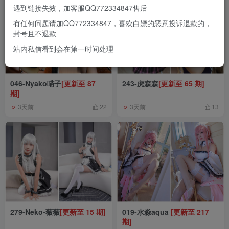
遇到链接失效，加客服QQ772334847售后
有任何问题请加QQ772334847，喜欢白嫖的恶意投诉退款的，
封号且不退款
站内私信看到会在第一时间处理
046-Nyako喵子
[更新至 87
243-虎森森
[更新至 65 期]
期]
3天前
3天前
22
13
279-Neko-薇薇
[更新至 15 期]
019-水淼aqua
[更新至 217
期]