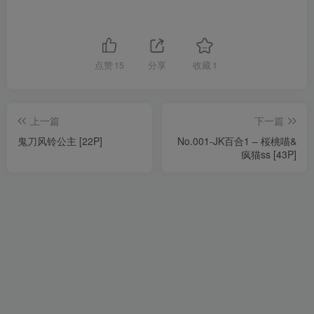
点赞
15
分享
收藏
1
上一篇
下一篇
鬼刀风铃公主 [22P]
No.001-JK百合1 – 桜桃喵&
疯猫ss [43P]