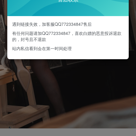
遇到链接失效，加客服QQ772334847售后
有任何问题请加QQ772334847，喜欢白嫖的恶意投诉退款
的，封号且不退款
站内私信看到会在第一时间处理