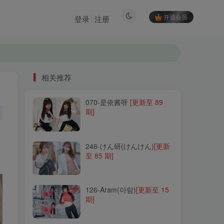
开通会员
登录
注册
相关推荐
070-是依酱呀
[更新至 89
相关推荐
期]
070-是依酱呀
[更新至 89
期]
246-けん研(けんけん)
[更新
至 85 期]
246-けん研(けんけん)
[更新
至 85 期]
126-Aram(아람)
[更新至 15
期]
126-Aram(아람)
[更新至 15
期]
231-橙喵
[更新至 6 期]