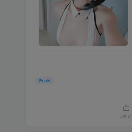
zxkt
点赞
21