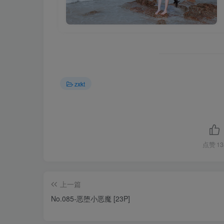
zxkt
点赞
13
上一篇
No.085-恶堕小恶魔 [23P]