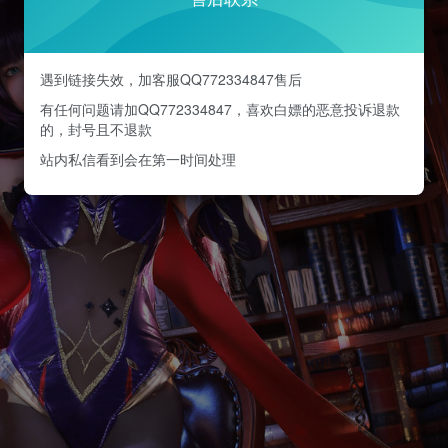
遇到链接失效，加客服QQ772334847售后
有任何问题请加QQ772334847，喜欢白嫖的恶意投诉退款
的，封号且不退款
站内私信看到会在第一时间处理