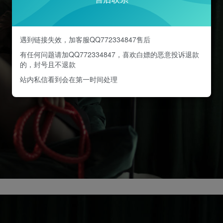
遇到链接失效，加客服QQ772334847售后
有任何问题请加QQ772334847，喜欢白嫖的恶意投诉退款
的，封号且不退款
站内私信看到会在第一时间处理