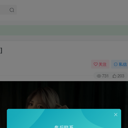
]
关注
私信
731
203
售后联系