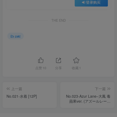
登录购买
THE END
zxkt
点赞
10
分享
收藏
1
上一篇
下一篇
No.021-水着 [12P]
No.023-Azur Lane–大鳳 毒
蘋果ver. (アズールレーン
[13P]