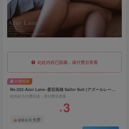
此处内容已隐藏，请付费后查看
付费阅读
No.022-Azur Lane–爱宕高雄 Sailor Suit (アズールレーン [13P]
此内容为付费阅读，请付费后查看
3
￥
免费
超级会员