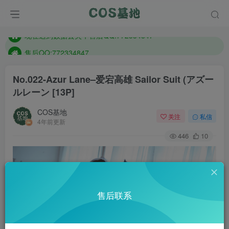
想看那个coser作品，请在搜索框搜索
现在遇到数据丢失，售后QQ:772334847
售后QQ:772334847
想看那个coser作品，请在搜索框搜索
No.022-Azur Lane–爱宕高雄 Sailor Suit (アズー
ルレーン [13P]
COS基地
关注
私信
4年前更新
446
10
售后联系