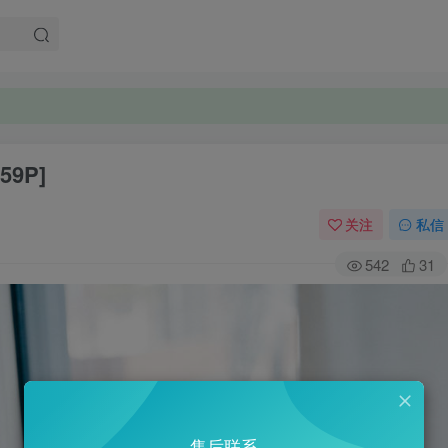
[59P]
关注
私信
542
31
售后联系