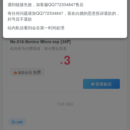
遇到链接失效，加客服QQ772334847售后
有任何问题请加QQ772334847，喜欢白嫖的恶意投诉退款的，
此处内容已隐藏，请付费后查看
封号且不退款
站内私信看到会在第一时间处理
付费阅读
No.018-Sonico Micro-top [35P]
此内容为付费阅读，请付费后查看
3
￥
免费
超级会员
登录购买
THE END
zxkt