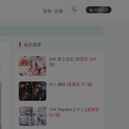
开通会员
登录
注册
相关推荐
006-星之迟迟
[更新至 320
相关推荐
期]
006-星之迟迟
[更新至 320
期]
211-渊秧
[更新至 27 期]
211-渊秧
[更新至 27 期]
124-Sayako(さやこ)
[更新至
22 期]
124-Sayako(さやこ)
[更新至
22 期]
253-Tina很妖孽呀
[更新至
50 期]