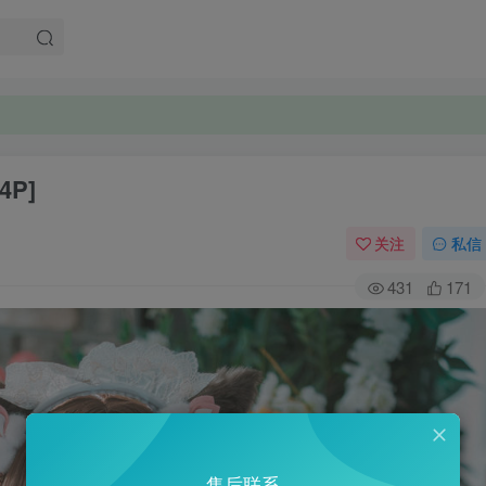
4P]
关注
私信
431
171
售后联系