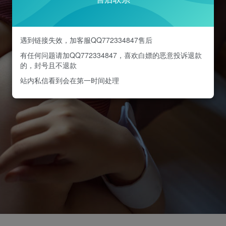
遇到链接失效，加客服QQ772334847售后
有任何问题请加QQ772334847，喜欢白嫖的恶意投诉退款
的，封号且不退款
站内私信看到会在第一时间处理